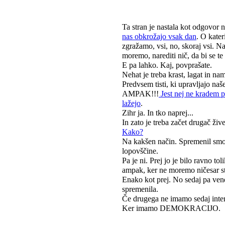
Ta stran je nastala kot odgovor
nas obkrožajo vsak dan
. O kate
zgražamo, vsi, no, skoraj vsi. N
moremo, narediti nič, da bi se te 
E pa lahko. Kaj, povprašate.
Nehat je treba krast, lagat in n
Predvsem tisti, ki upravljajo naše
AMPAK!!!
Jest nej ne kradem p
lažejo
.
Zihr ja. In tko naprej...
In zato je treba začet drugač živ
Kako?
Na kakšen način. Spremenil smo ne
lopovščine.
Pa je ni. Prej jo je bilo ravno t
ampak, ker ne moremo ničesar sto
Enako kot prej. No sedaj pa vend
spremenila.
Če drugega ne imamo sedaj intern
Ker imamo DEMOKRACIJO.